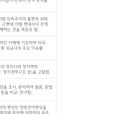
/아랍어-한국어 번역 능력을
아랍 민족주의의 출현과 쇠퇴,
등 근현대 아랍 현대사의 전개
해하는 것을 목표로 함.
적인 이해에 기초하여 미국
중동 외교사의 주요 이슈를
가의 정치사와 정치역학
, 정치권력구조 등)을 고찰함.
성을 조사, 분석하여 발음, 문법
등을 비교, 연구함.
학적 현상인
양
층
언
어현상을
랍
어와
문어체 아랍어의 음운,