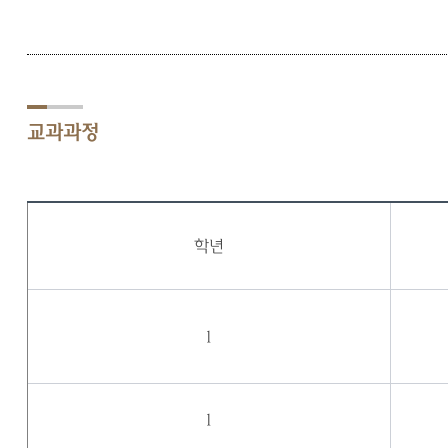
교과과정
학년
1
1