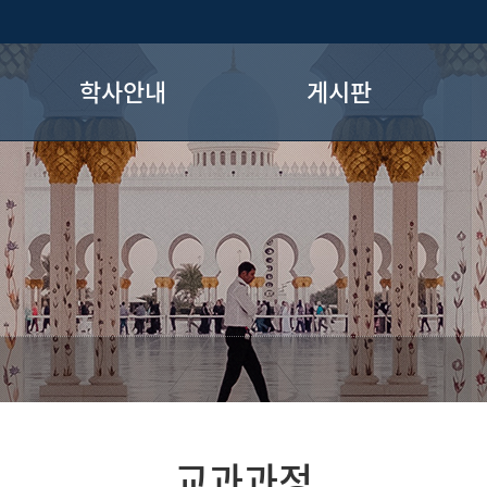
학사안내
게시판
교과과정
공지사항
전공로드맵
학과소식
졸업요건
취업공고
교직과정
장학제도
글로벌지역학 과정
국제교류프로그램
교과과정