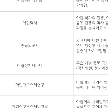
아랍어번역연습
통해 한국어-아랍어
함양함.
아랍 국가의 탄생, 
아랍역사
중동 전쟁의 역사 
과정을 분석하고 이
외교사에 대한 전반
중동외교사
역대 행정부 시기 
집중적으로 고찰함.
주요 개별 중동 국
아랍정치세미나
(정치발전, 정치과정
아랍어의 지역적 특
아랍어구어체연구
등에 나타난 차이점 
아랍어의 사회언어
아랍어구문어체비교론
중심으로
구
어
체
아