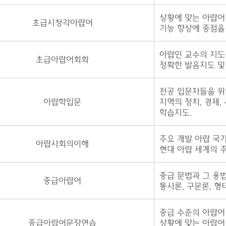
상황에 맞는 아랍어
초급시청각아랍어
기능 향상에 중점을 
아랍인 교수의 지도
초급아랍어회화
정확한 발음지도 및
전공 입문
자들을 위
아랍학입문
지역의 정치, 경제,
학습지도.
주요 개발 아랍 국
아랍사회의이해
현대 아랍 세계의 
중급 문법과 그 용법
중급아랍어
통사론, 구문론, 형
중급 수준의 아랍어
중급아랍어문장연습
상황에 맞는 아랍어