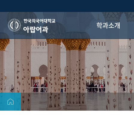
학과소개
아랍어과
학과장 인사말
교수진
학과연혁
오시는 길