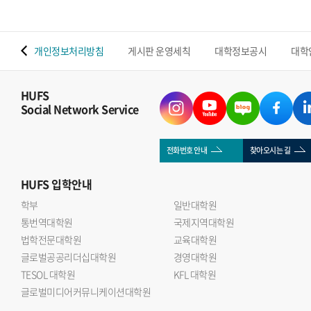
 맵
개인정보처리방침
게시판 운영세칙
대학정보공시
대학
HUFS
Social Network Service
전화번호 안내
찾아오시는 길
HUFS
입학안내
학부
일반대학원
통번역대학원
국제지역대학원
법학전문대학원
교육대학원
글로벌공공리더십대학원
경영대학원
TESOL 대학원
KFL 대학원
글로벌미디어커뮤니케이션대학원