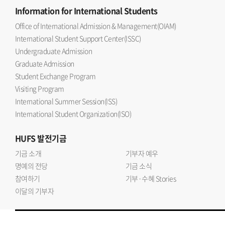
Information
for International Students
Office of International Admission & Management(OIAM)
International Student Support Center(ISSC)
Undergraduate Admission
Graduate Admission
Student Exchange Program
Visiting Program
International Summer Session(ISS)
International Student Organization(ISO)
HUFS
발전기금
기금 소개
기부자 예우
명예의 전당
기금 소식
참여하기
기부·수혜 Stories
이달의 기부자