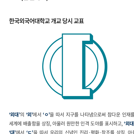
시그니처
Stationery Items
한국외국어대학교 개교 당시 교표
상징
전용서체
PPT템플릿
캐릭터
‘외대’
의
‘외’
에서
‘ㅇ’
을 따서 지구를 나타냄으로써 참다운 인재를
세계에 배출함을 상징, 아울러 원만한 인격 도야를 표시하고,
‘외대
‘대’
에서
‘ㄷ’
을 따서 우리의 신념인 진리·평화·창조를 상징, 아