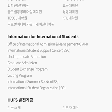
법학전문대학원
교육대학원
글로벌공공리더십대학원
경영대학원
TESOL 대학원
KFL 대학원
글로벌미디어커뮤니케이션대학원
Information
for International Students
Office of International Admission & Management(OIAM)
International Student Support Center(ISSC)
Undergraduate Admission
Graduate Admission
Student Exchange Program
Visiting Program
International Summer Session(ISS)
International Student Organization(ISO)
HUFS
발전기금
기금 소개
기부자 예우