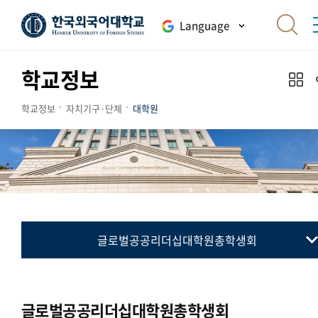
Language
학교정보
학교정보
자치기구·단체
대학원
글로벌공공리더십대학원총학생회
대학원총학생회
통번역대학원총학생회
글로벌공공리더십대학원총학생회
국제지역대학원총학생회