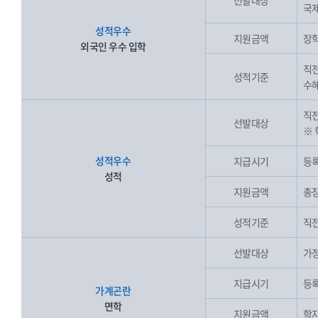
선발대상
국제
성적우수
지원금액
장학
외국인 우수 입학
직전
성적기준
수혜
직전
선발대상
※ 
성적우수
지급시기
등록
성적
지원금액
총장
성적기준
직전
선발대상
가정
지급시기
등록
가계곤란
면학
지원금액
학