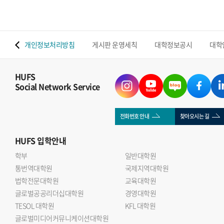
 맵
개인정보처리방침
게시판 운영세칙
대학정보공시
대학
HUFS
Social Network Service
전화번호 안내
찾아오시는 길
HUFS
입학안내
학부
일반대학원
통번역대학원
국제지역대학원
법학전문대학원
교육대학원
글로벌공공리더십대학원
경영대학원
TESOL 대학원
KFL 대학원
글로벌미디어커뮤니케이션대학원