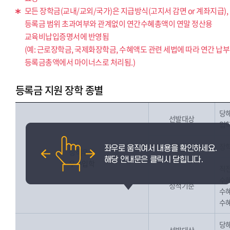
모든 장학금(교내/교외/국가)은 지급방식(고지서 감면 or 계좌지급),
등록금 범위 초과여부와 관계없이 연간수혜총액이 연말 정산용
교육비납입증명서에 반영됨
(예: 근로장학금, 국제화장학금, 수혜액도 관련 세법에 따라 연간 납
등록금총액에서 마이너스로 처리됨.)
등록금 지원 장학 종별
당해
선발대상
입학
지원금액
장학
성적우수
우수입학
직전
수혜
성적기준
수혜
수혜
당해