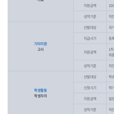
지원금액
10
성적기준
직전
선발대상
국가
지급시기
등록
기타지원
고시
1차
지원금액
최종
성적기준
직전
선발대상
학생
신청시기
학기
학생활동
학생자치
지원금액
일
성적기준
직전