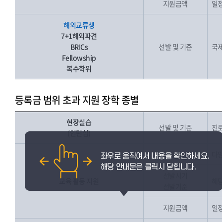
지원금액
일
해외교류생
7+1해외파견
BRICs
선발 및 기준
국제
Fellowship
복수학위
등록금 범위 초과 지원 장학 종별
현장실습
선발 및 기준
진로
(인턴십)
선발대상
다양
선발시기
교육 활동 지원
해당
선발기준
지원금액
일