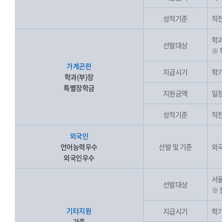
성적기준
직전
학과
선발대상
※ 
가계곤란
지급시기
학기
학과(부)장
특별장학금
지원금액
일
성적기준
직전
외국인
언어능력우수
선발 및 기준
외
외국인우수
서울
선발대상
※
기타지원
지급시기
학기
가족