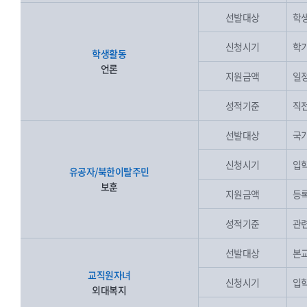
선발대상
학생
신청시기
학기
학생활동
언론
지원금액
일
성적기준
직전
선발대상
국가
신청시기
입학
유공자/북한이탈주민
보훈
지원금액
등록
성적기준
관련
선발대상
본교
교직원자녀
신청시기
입학
외대복지