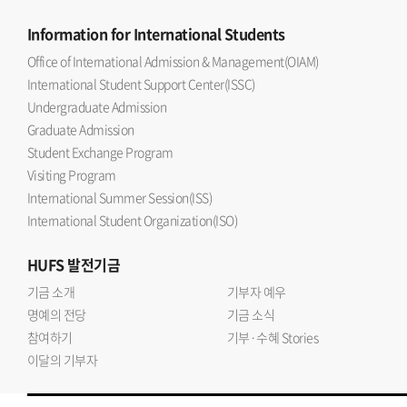
Information
for International Students
Office of International Admission & Management(OIAM)
International Student Support Center(ISSC)
Undergraduate Admission
Graduate Admission
Student Exchange Program
Visiting Program
International Summer Session(ISS)
International Student Organization(ISO)
HUFS
발전기금
기금 소개
기부자 예우
명예의 전당
기금 소식
참여하기
기부·수혜 Stories
이달의 기부자