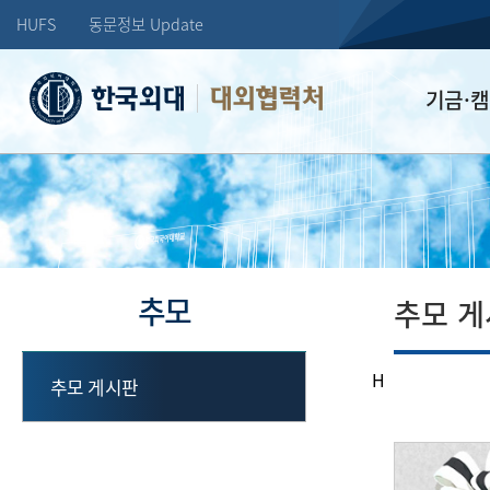
HUFS
동문정보 Update
대외협력처
기금·
학교발전기
장학기금
선배드림 장
추모
추모 
H
추모 게시판