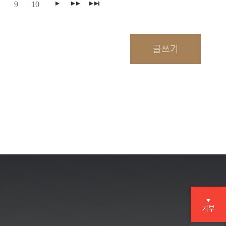
9
10
♥
기부