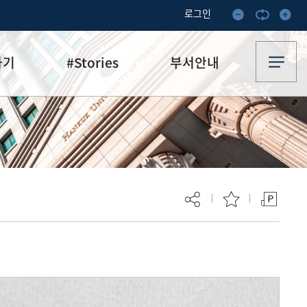
로그인
하기
#Stories
부서안내
기부·수혜스토리
업무안내
기금소식
오시는 길
추천
이달의 기부자
보
현재 페이지를 즐겨찾는 메뉴로
등록하시겠습니까?