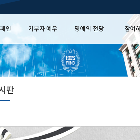
캠페인
기부자 예우
명예의 전당
참여
금
예우 프로그램
HUFS Honor
참여방법
세제 혜택
Diamond Club
기부하기
학금
Platinum Club
잠재기부자 
졸업동문 정
게시판
업데이트