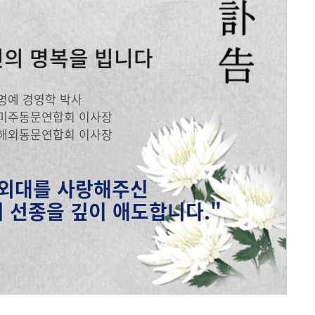
메뉴추가
인의 명복을 빕니다
명예 경영학 박사
미주동문연합회 이사장
해외동문연합회 이사장
 외대를 사랑해주신
 선종을 깊이 애도합니다."