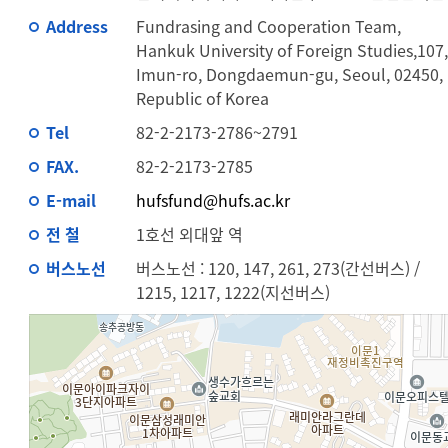
Address
Fundrasing and Cooperation Team,
Hankuk University of Foreign Studies,107
Imun-ro, Dongdaemun-gu, Seoul, 02450,
Republic of Korea
Tel
82-2-2173-2786~2791
FAX.
82-2-2173-2785
E-mail
hufsfund@hufs.ac.kr
전 철
1호선 외대앞 역
버스노선
버스노선 : 120, 147, 261, 273(간선버스) /
1215, 1217, 1222(지선버스)