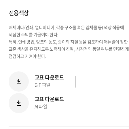
시그니처
전용색상
Stationery Items
상징
매체마다(인쇄, 멀티미디어, 각종 구조물 혹은 입체물 등) 색상 적용에
전용서체
세심한 주의를 기울여야 한다.
PPT템플릿
특히, 인쇄 방법, 잉크의 농도, 종이의 지질 등을 검토하여 매뉴얼이 정한
캐릭터
표준 색상을 유지하도록 노력해야 하며 , 시각적인 동일 여부를 면밀하게
점검하고 지켜야 한다.
교표 다운로드
GIF 파일
교표 다운로드
AI 파일