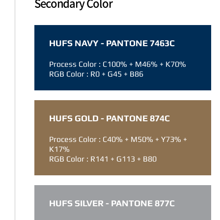
Secondary Color
HUFS NAVY - PANTONE 7463C
Process Color : C100% + M46% + K70%
RGB Color : R0 + G45 + B86
HUFS GOLD - PANTONE 874C
Process Color : C40% + M50% + Y73% +
K17%
RGB Color : R141 + G113 + B80
HUFS SILVER - PANTONE 877C