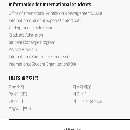
Information
for International Students
Office of International Admission & Management(OIAM)
International Student Support Center(ISSC)
Undergraduate Admission
Graduate Admission
Student Exchange Program
Visiting Program
International Summer Session(ISS)
International Student Organization(ISO)
HUFS
발전기금
기금 소개
기부자 예우
명예의 전당
기금 소식
참여하기
기부·수혜 Stories
이달의 기부자