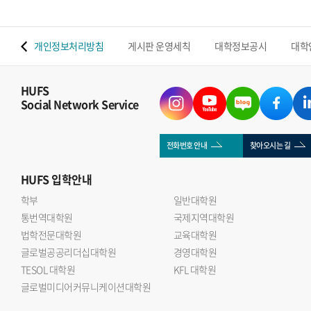
 맵
개인정보처리방침
게시판 운영세칙
대학정보공시
대학
HUFS
Social Network Service
전화번호 안내
찾아오시는 길
HUFS
입학안내
학부
일반대학원
통번역대학원
국제지역대학원
법학전문대학원
교육대학원
글로벌공공리더십대학원
경영대학원
TESOL 대학원
KFL 대학원
글로벌미디어커뮤니케이션대학원