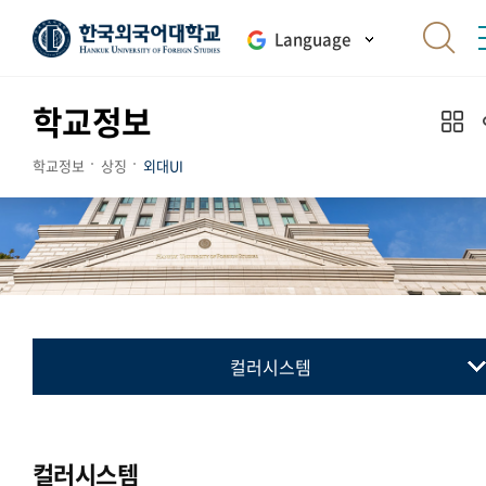
Language
학교정보
학교정보
상징
외대UI
컬러시스템
교표(심벌마크)
컬러시스템
컬러시스템
로고타입