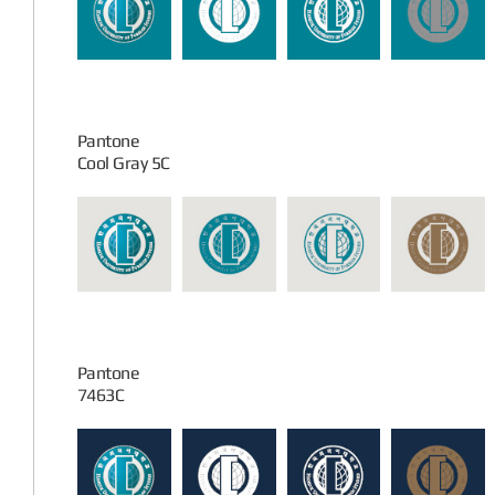
Pantone
Cool Gray 5C
Pantone
7463C