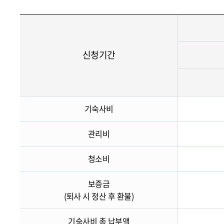
신청기간
기숙사비
관리비
청소비
보증금
(퇴사 시 정산 후 환불)
기숙사비 총 납부액