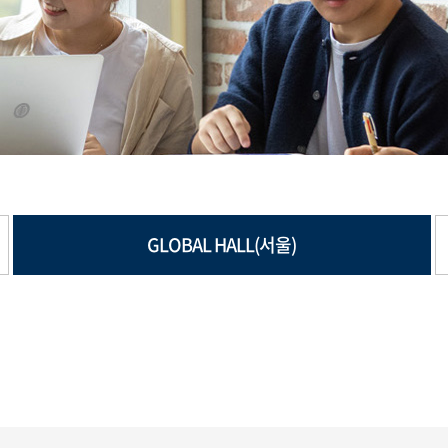
GLOBAL HALL(서울)