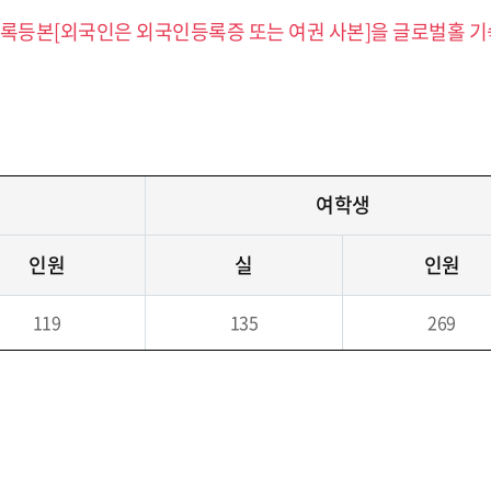
록등본[외국인은 외국인등록증 또는 여권 사본]을 글로벌홀 기
여학생
인원
실
인원
119
135
269