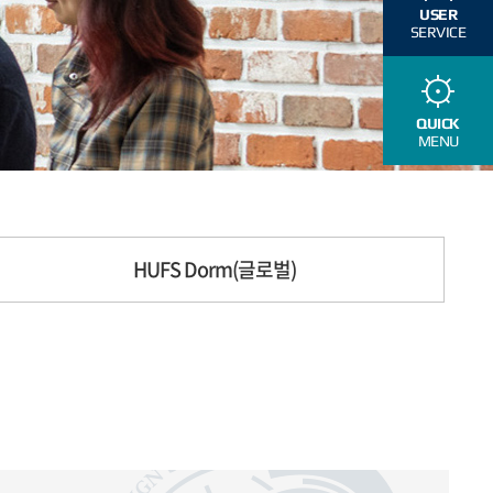
USER
SERVICE
QUICK
MENU
HUFS Dorm(글로벌)