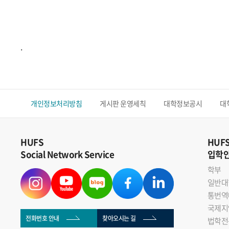
.
개인정보처리방침
게시판 운영세칙
대학정보공시
대
HUFS
HUF
Social Network Service
입학
학부
일반대
통번역
국제지
전화번호 안내
찾아오시는 길
법학전