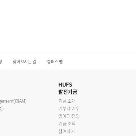
청
찾아오시는 길
캠퍼스 맵
HUFS
발전기금
nagement(OIAM)
기금 소개
C)
기부자 예우
명예의 전당
기금 소식
참여하기